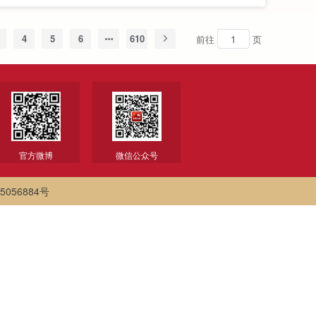
4
5
6
610
前往
页
官方微博
微信公众号
5056884号