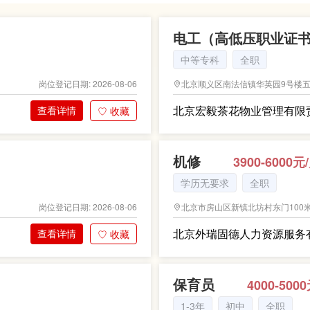
电工（高低压职业证
中等专科
全职
北京顺义区南法信镇华英园9号楼
岗位登记日期: 2026-08-06
北京宏毅茶花物业管理有限
查看详情
♡ 收藏
机修
3900-6000元
学历无要求
全职
北京市房山区新镇北坊村东门100
岗位登记日期: 2026-08-06
北京外瑞固德人力资源服务
查看详情
♡ 收藏
保育员
4000-500
1-3年
初中
全职