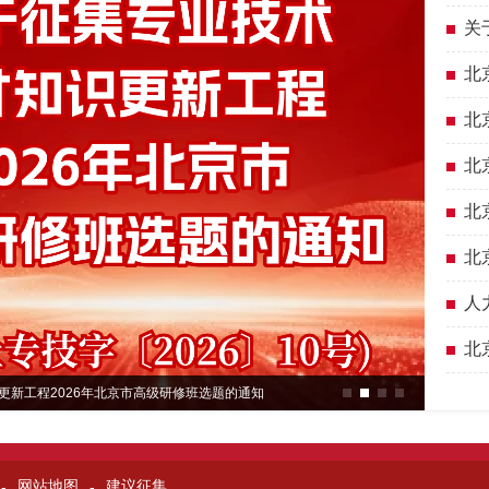
术
关
班
北
新
北
的
北
新
北
师
北
项
人
术
北
更新工程2026年北京市高级研修班选题的通知
网站地图
建议征集
-
-