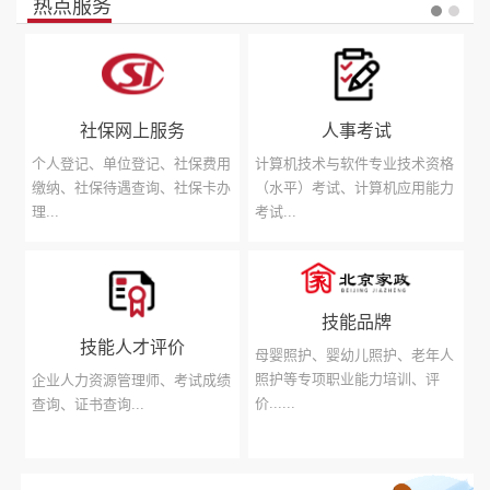
大奖拟推荐人...
热点服务
【公示公告】
2026年北京市人力资源和社会保障局所属事业单位招
聘退役大学生...
【公示公告】
关于2026年“数据要素×”大赛新增人力资源赛道的公告
【公示公告】
关于北京银行核心业务系统升级期间社保卡相关业务办
理方式临时...
【公示公告】
北京市人力资源和社会保障局关于2026年积分落户公
示及落户办理...
【公示公告】
“川妹子”进京就业输入基地名单
社保网上服务
人事考试
【公示公告】
“深化交流 创新发展：区域中心公共就业服务方法、技
个人登记、单位登记、社保费用
计算机技术与软件专业技术资格
术与案例...
缴纳、社保待遇查询、社保卡办
（水平）考试、计算机应用能力
⋅ 2026年清理整顿人力资源市场秩序专项行动顺利完成
理...
考试...
⋅ 为全球减贫事业贡献中国方案
⋅ 李强主持召开国务院常务会议研究推进全国统一大市场建设
有关工作审议通过...
技能品牌
⋅ 习近平就推动哲学社会科学高质量发展作出重要指示强调 加
技能人才评价
快构建中国哲学...
母婴照护、婴幼儿照护、老年人
照护等专项职业能力培训、评
企业人力资源管理师、考试成绩
⋅ 构建“中美建设性战略稳定关系”是最重要政治共识 ——中美
价......
查询、证书查询...
元首会晤是一...
⋅ 各地区各部门各单位扎实开展学习教育—— 直面问题抓整改
开门教育促实效...